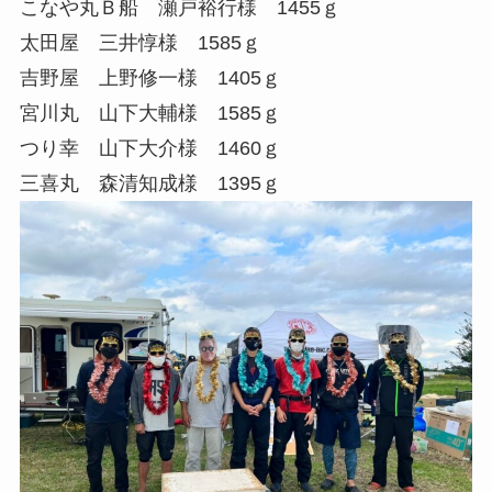
こなや丸Ｂ船 瀬戸裕行様 1455ｇ
太田屋 三井惇様 1585ｇ
吉野屋 上野修一様 1405ｇ
宮川丸 山下大輔様 1585ｇ
つり幸 山下大介様 1460ｇ
三喜丸 森清知成様 1395ｇ