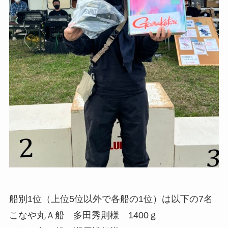
船別1位（上位5位以外で各船の1位）は以下の7名
こなや丸Ａ船 多田秀則様 1400ｇ